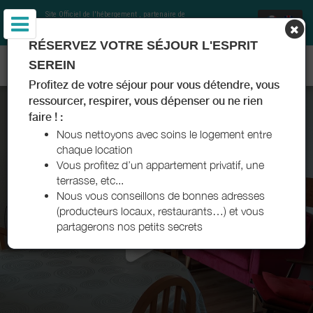
Site Officiel de l'hébergement
, partenaire de
Office de Tourisme Communautaire Royan
Atlantique
et Charentes Tourisme
RÉSERVEZ VOTRE SÉJOUR L'ESPRIT
RÉSIDENCE YLENA - SAUJON - ROYAN ATLANTIQUE
SEREIN
Profitez de votre séjour pour vous détendre, vous
ressourcer, respirer, vous dépenser ou ne rien
faire ! :
Nous nettoyons avec soins le logement entre
chaque location
Vous profitez d’un appartement privatif, une
terrasse, etc...
Nous vous conseillons de bonnes adresses
(producteurs locaux, restaurants…) et vous
partagerons nos petits secrets